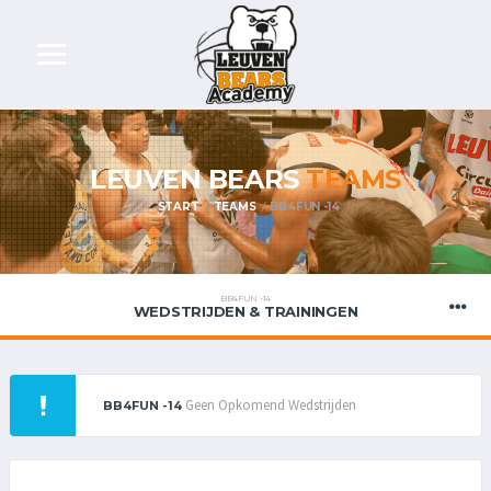
LEUVEN BEARS
TEAMS
START
TEAMS
BB4FUN -14
BB4FUN -14
WEDSTRIJDEN & TRAININGEN
Geen Opkomend Wedstrijden
BB4FUN -14