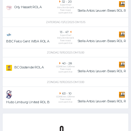
32
-
20
Sporthal
Orly Hasselt ROL A
Meulenbroek
Toernooi
Stella Artois Leuven Bears ROL R
competitie
ZATERDAG 13/12/2025 OM 15:15
13
-
47
Sporthal
Meulenbroek
Toernooi
Stella Artois Leuven Bears ROL R
BBC Falco Gent WBA ROL A
competitie
ZONDAG 19/10/2025 OM 15:00
40
-
28
COREtec Dôme
BC Oostende ROL A
Toernooi
Stella Artois Leuven Bears ROL R
competitie
ZONDAG 19/10/2025 OM 13:00
63
-
10
COREtec Dôme
Toernooi
Stella Artois Leuven Bears ROL R
Hubo Limburg United ROL B
competitie