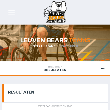
LEUVEN BEARS
TEAMS
START
TEAMS
LBOW C ROL R
LBOW C ROL R
RESULTATEN
RESULTATEN
ZATERDAG 16/05/2026 OM 17:00