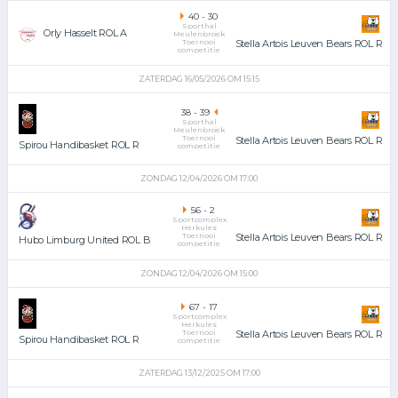
40
-
30
Sporthal
Orly Hasselt ROL A
Meulenbroek
Toernooi
Stella Artois Leuven Bears ROL R
competitie
ZATERDAG 16/05/2026 OM 15:15
38
-
39
Sporthal
Meulenbroek
Toernooi
Stella Artois Leuven Bears ROL R
Spirou Handibasket ROL R
competitie
ZONDAG 12/04/2026 OM 17:00
56
-
2
Sportcomplex
Herkules
Toernooi
Stella Artois Leuven Bears ROL R
Hubo Limburg United ROL B
competitie
ZONDAG 12/04/2026 OM 15:00
67
-
17
Sportcomplex
Herkules
Toernooi
Stella Artois Leuven Bears ROL R
Spirou Handibasket ROL R
competitie
ZATERDAG 13/12/2025 OM 17:00