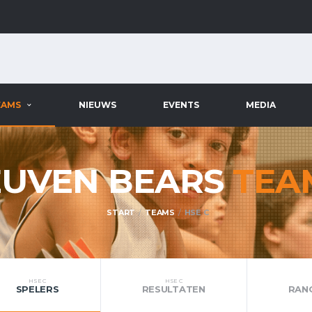
EAMS
NIEUWS
EVENTS
MEDIA
EUVEN BEARS
TEA
START
TEAMS
HSE C
HSE C
HSE C
SPELERS
RESULTATEN
RAN