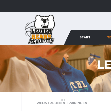
START
T
L
HSE C
WEDSTRIJDEN & TRAININGEN