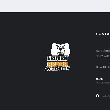
CONTA
Aarschot
3012 Wils
BTW BE 4
EMAIL
ACADEMY@L
FACEBO