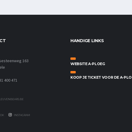
CT
HANDIGE LINKS
sesteenweg 163
WEBSITE A-PLOEG
ele
KOOP JE TICKET VOOR DE A-PL
31 400 471
EUVENBEARS.BE
OK
INSTAGRAM