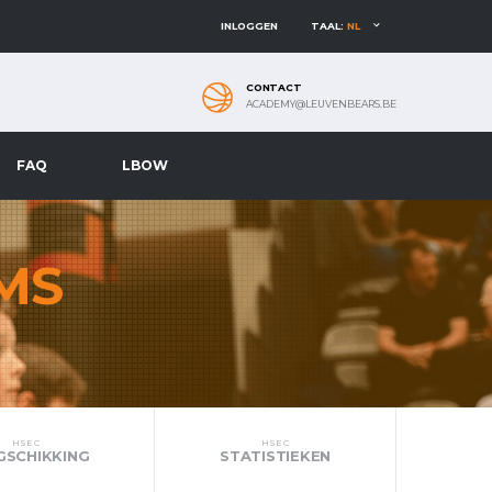
INLOGGEN
TAAL:
NL
CONTACT
ACADEMY@LEUVENBEARS.BE
FAQ
LBOW
MS
HSE C
HSE C
GSCHIKKING
STATISTIEKEN