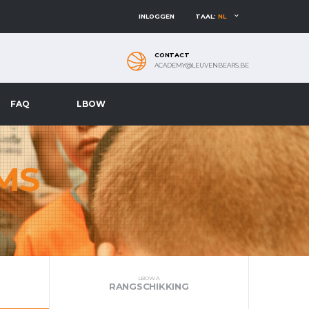
INLOGGEN
TAAL:
NL
CONTACT
ACADEMY@LEUVENBEARS.BE
FAQ
LBOW
MS
LBOW A
RANGSCHIKKING