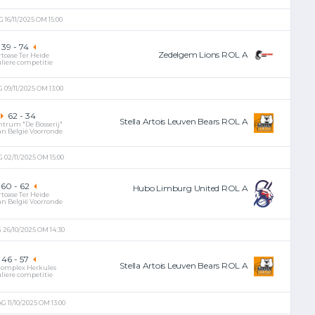
16/11/2025 OM 15:00
39
-
74
Zedelgem Lions ROL A
rtoase Ter Heide
liere competitie
09/11/2025 OM 13:00
62
-
34
Stella Artois Leuven Bears ROL A
ntrum "De Bosserij"
an België Voorronde
02/11/2025 OM 15:00
60
-
62
Hubo Limburg United ROL A
rtoase Ter Heide
an België Voorronde
26/10/2025 OM 14:30
46
-
57
Stella Artois Leuven Bears ROL A
complex Herkules
liere competitie
 11/10/2025 OM 13:00