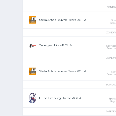
ZONDAG 
Stella Artois Leuven Bears ROL A
Spo
Regu
ZONDAG 
Zedelgem Lions ROL A
Sportce
Beker v
ZONDAG 
Stella Artois Leuven Bears ROL A
Spo
Beker v
ZONDAG 
Hubo Limburg United ROL A
Sport
Regu
ZATERDAG