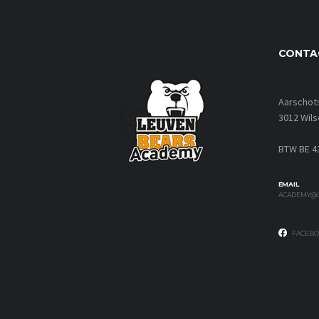
CONTA
Aarschot
3012 Wils
BTW BE 4
EMAIL
ACADEMY@L
FACEBO