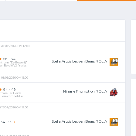
 09/05/2026 OM 12:00
58
-
34
Stella Artois Leuven Bears ROL A
ntrum "De Bosserij"
an België 1/2 finales
03/05/2026 OM 15:00
94
-
49
Ninane Promotion ROL A
rtoase Ter Heide
liere competitie
19/04/2026 OM 17:00
Stella Artois Leuven Bears ROL A
34
-
55