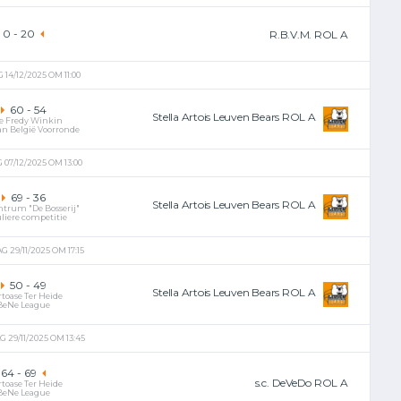
0
-
20
R.B.V.M. ROL A
14/12/2025 OM 11:00
60
-
54
Stella Artois Leuven Bears ROL A
le Fredy Winkin
an België Voorronde
07/12/2025 OM 13:00
69
-
36
Stella Artois Leuven Bears ROL A
ntrum "De Bosserij"
liere competitie
 29/11/2025 OM 17:15
50
-
49
Stella Artois Leuven Bears ROL A
rtoase Ter Heide
BeNe League
 29/11/2025 OM 13:45
64
-
69
s.c. DeVeDo ROL A
rtoase Ter Heide
BeNe League