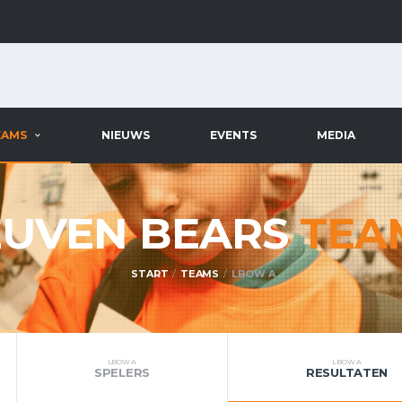
EAMS
NIEUWS
EVENTS
MEDIA
EUVEN BEARS
TEA
START
TEAMS
LBOW A
LBOW A
LBOW A
SPELERS
RESULTATEN