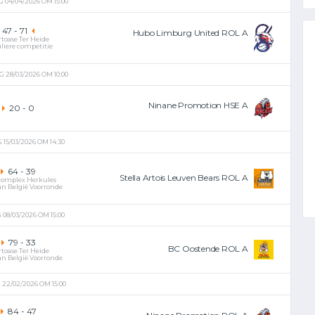
 04/04/2026 OM 15:00
47
-
71
Hubo Limburg United ROL A
rtoase Ter Heide
liere competitie
 28/03/2026 OM 10:00
Ninane Promotion HSE A
20
-
0
15/03/2026 OM 14:30
64
-
39
Stella Artois Leuven Bears ROL A
complex Herkules
an België Voorronde
08/03/2026 OM 15:00
79
-
33
BC Oostende ROL A
rtoase Ter Heide
an België Voorronde
22/02/2026 OM 15:00
84
-
47