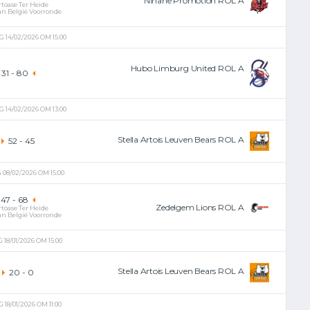
Ninane Promotion ROL A
rtoase Ter Heide
an België Voorronde
 14/02/2026 OM 15:00
Hubo Limburg United ROL A
31
-
80
 14/02/2026 OM 13:00
Stella Artois Leuven Bears ROL A
52
-
45
08/02/2026 OM 15:00
47
-
68
Zedelgem Lions ROL A
rtoase Ter Heide
an België Voorronde
18/01/2026 OM 15:00
Stella Artois Leuven Bears ROL A
20
-
0
18/01/2026 OM 11:00