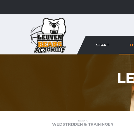
START
T
L
LBOW A
WEDSTRIJDEN & TRAININGEN