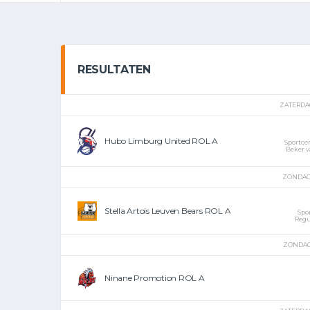
RESULTATEN
ZATERDAG
Hubo Limburg United ROL A
Sportce
Beker v
ZONDAG 
Stella Artois Leuven Bears ROL A
Spo
Regu
ZONDAG 
Ninane Promotion ROL A