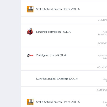
Stella Artois Leuven Bears ROL A
ZONDAG 
Ninane Promotion ROL A
Sal
Beker v
ZONDAG 
Zedelgem Lions ROL A
Sportce
Regu
ZATERDAG
Sunrise Medical Shooters ROL A
Spo
ZATERDAG
Stella Artois Leuven Bears ROL A
Spo