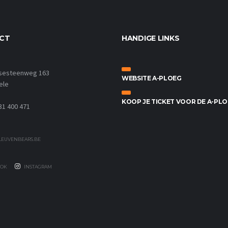
CT
HANDIGE LINKS
sesteenweg 163
WEBSITE A-PLOEG
ele
KOOP JE TICKET VOOR DE A-PL
31 400 471
EUVENBEARS.BE
OK
INSTAGRAM