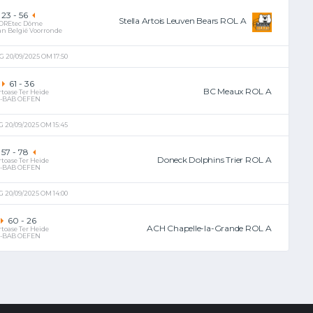
23
-
56
Stella Artois Leuven Bears ROL A
OREtec Dôme
an België Voorronde
 20/09/2025 OM 17:50
61
-
36
BC Meaux ROL A
rtoase Ter Heide
R-BAB OEFEN
 20/09/2025 OM 15:45
57
-
78
Doneck Dolphins Trier ROL A
rtoase Ter Heide
R-BAB OEFEN
 20/09/2025 OM 14:00
60
-
26
ACH Chapelle-la-Grande ROL A
rtoase Ter Heide
R-BAB OEFEN