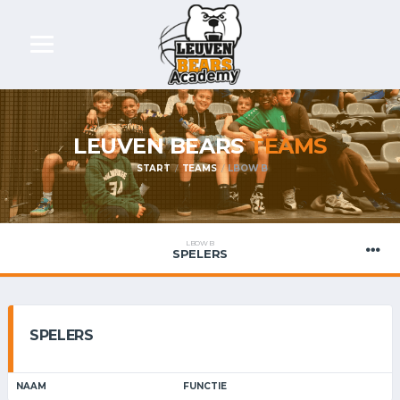
LEUVEN BEARS
TEAMS
START
TEAMS
LBOW B
LBOW B
SPELERS
SPELERS
NAAM
FUNCTIE