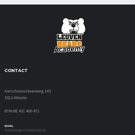
CONTACT
Aarschotsesteenweg 163
3012 Wilsele
BTW BE 431 400 471
EMAIL
ACADEMY@LEUVENBEARS.BE