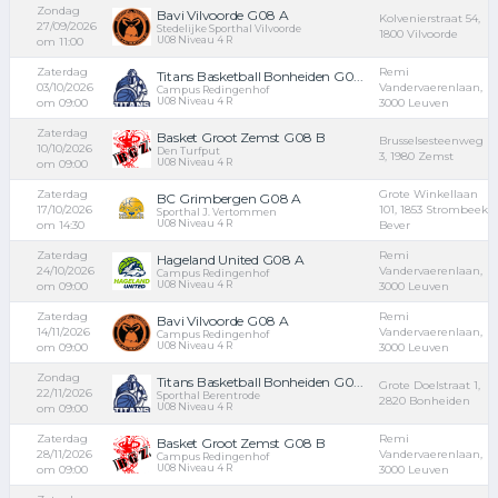
Zondag
Bavi Vilvoorde G08 A
Kolvenierstraat 54,
27/09/2026
Stedelijke Sporthal Vilvoorde
1800 Vilvoorde
U08 Niveau 4 R
om 11:00
Zaterdag
Remi
Titans Basketball Bonheiden G0...
03/10/2026
Vandervaerenlaan,
Campus Redingenhof
U08 Niveau 4 R
om 09:00
3000 Leuven
Zaterdag
Basket Groot Zemst G08 B
Brusselsesteenweg
10/10/2026
Den Turfput
3, 1980 Zemst
U08 Niveau 4 R
om 09:00
Zaterdag
Grote Winkellaan
BC Grimbergen G08 A
17/10/2026
101, 1853 Strombeek-
Sporthal J. Vertommen
U08 Niveau 4 R
om 14:30
Bever
Zaterdag
Remi
Hageland United G08 A
24/10/2026
Vandervaerenlaan,
Campus Redingenhof
U08 Niveau 4 R
om 09:00
3000 Leuven
Zaterdag
Remi
Bavi Vilvoorde G08 A
14/11/2026
Vandervaerenlaan,
Campus Redingenhof
U08 Niveau 4 R
om 09:00
3000 Leuven
Zondag
Titans Basketball Bonheiden G0...
Grote Doelstraat 1,
22/11/2026
Sporthal Berentrode
2820 Bonheiden
U08 Niveau 4 R
om 09:00
Zaterdag
Remi
Basket Groot Zemst G08 B
28/11/2026
Vandervaerenlaan,
Campus Redingenhof
U08 Niveau 4 R
om 09:00
3000 Leuven