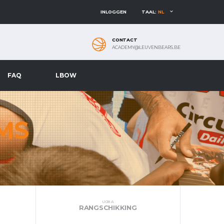
INLOGGEN
TAAL:
NL
CONTACT
ACADEMY@LEUVENBEARS.BE
FAQ
LBOW
MS
U08 A
RANGSCHIKKING