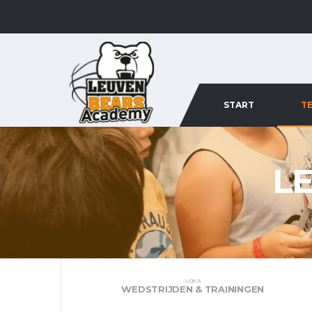
START
T
L
U08 A
WEDSTRIJDEN & TRAININGEN