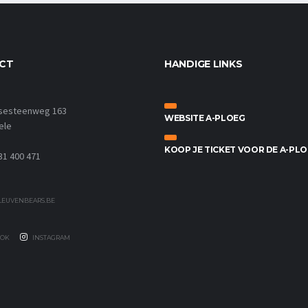
CT
HANDIGE LINKS
sesteenweg 163
WEBSITE A-PLOEG
ele
KOOP JE TICKET VOOR DE A-PL
31 400 471
EUVENBEARS.BE
OK
INSTAGRAM