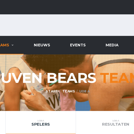
EAMS
NIEUWS
EVENTS
MEDIA
EUVEN BEARS
TEA
START
TEAMS
U08 A
U08 A
U08 A
SPELERS
RESULTATEN