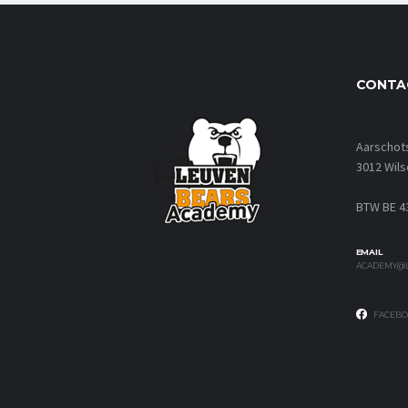
CONTA
Aarschot
3012 Wils
BTW BE 4
EMAIL
ACADEMY@L
FACEBO