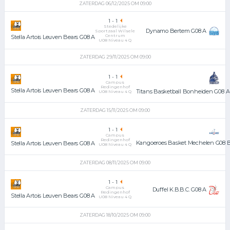
ZATERDAG 06/12/2025 OM 09:00
1
-
1
Stedelijke
Dynamo Bertem G08 A
Sportzaal Wilsele
Centrum
Stella Artois Leuven Bears G08 A
U08 Niveau 4 Q
ZATERDAG 29/11/2025 OM 09:00
1
-
1
Campus
Redingenhof
Stella Artois Leuven Bears G08 A
Titans Basketball Bonheiden G08 A
U08 Niveau 4 Q
ZATERDAG 15/11/2025 OM 09:00
1
-
1
Campus
Redingenhof
Kangoeroes Basket Mechelen G08 
Stella Artois Leuven Bears G08 A
U08 Niveau 4 Q
ZATERDAG 08/11/2025 OM 09:00
1
-
1
Campus
Duffel K.B.B.C. G08 A
Redingenhof
Stella Artois Leuven Bears G08 A
U08 Niveau 4 Q
ZATERDAG 18/10/2025 OM 09:00