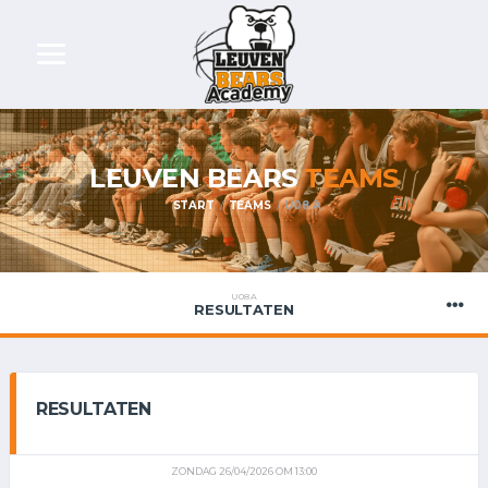
LEUVEN BEARS
TEAMS
START
TEAMS
U08 A
U08 A
RESULTATEN
RESULTATEN
ZONDAG 26/04/2026 OM 13:00