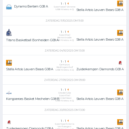
1
-
1
Dynamo Bertem G08 A
Sportzaal Verona
U08 Niveau 4 Q
Stella Artois Leuven Bears G08 A
ZATERDAG 11/10/2025 OM 11:00
1
-
1
Sporthal
Berentrode
Stella Artois Leuven Bears G08 A
Titans Basketball Bonheiden G08 A
U08 Niveau 4 Q
ZATERDAG 04/10/2025 OM 13:00
1
-
1
Campus
Redingenhof
Zuiderkempen Diamonds G08 A
Stella Artois Leuven Bears G08 A
U08 Niveau 4 Q
ZATERDAG 27/09/2025 OM 09:00
1
-
1
Stedelijke
Sporthal
Winketkaai
Stella Artois Leuven Bears G08 A
Kangoeroes Basket Mechelen G08 B
U08 Niveau 4 Q
ZATERDAG 20/09/2025 OM 13:00
1
-
1
Sportpark Joris
Verhaegen
Stella Artois Leuven Bears G08 A
Zuiderkempen Diamonds G08 A
U08 Niveau 4 Q