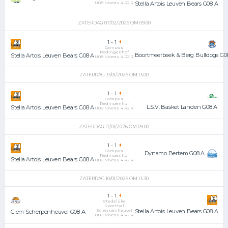
U08 Niveau 4 R2 R
Stella Artois Leuven Bears G08 A
ZATERDAG 07/02/2026 OM 09:00
1
-
1
Campus
Redingenhof
Boortmeerbeek & Berg Bulldogs G0
Stella Artois Leuven Bears G08 A
U08 Niveau 4 R2 R
ZATERDAG 31/01/2026 OM 13:00
1
-
1
Campus
Redingenhof
L.S.V. Basket Landen G08 A
Stella Artois Leuven Bears G08 A
U08 Niveau 4 R2 R
ZATERDAG 17/01/2026 OM 09:00
1
-
1
Campus
Dynamo Bertem G08 A
Redingenhof
Stella Artois Leuven Bears G08 A
U08 Niveau 4 R2 R
ZATERDAG 10/01/2026 OM 13:30
1
-
1
Stedelijke
Sporthal
Scherpenheuvel
Stella Artois Leuven Bears G08 A
Clem Scherpenheuvel G08 A
U08 Niveau 4 R2 R