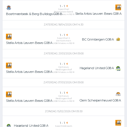
1
-
1
Sporthal
Boortmeerbeek
Stella Artois Leuven Bears G08 A
Boortmeerbeek & Berg Bulldogs G08 B
U08 Niveau 4 R2 R
ZATERDAG 18/04/2026 OM 14:30
1
-
1
Sporthal J.
BC Grimbergen G08 A
Vertommen
Stella Artois Leuven Bears G08 A
U08 Niveau 4 R2 R
ZATERDAG 21/03/2026 OM 09:00
1
-
1
Campus
Hageland United G08 A
Redingenhof
Stella Artois Leuven Bears G08 A
U08 Niveau 4 R2 R
ZATERDAG 07/03/2026 OM 09:00
1
-
1
Campus
Redingenhof
Clem Scherpenheuvel G08 A
Stella Artois Leuven Bears G08 A
U08 Niveau 4 R2 R
ZONDAG 15/02/2026 OM 09:30
1
-
1
Hageland United G08 A
Sport'o'droom