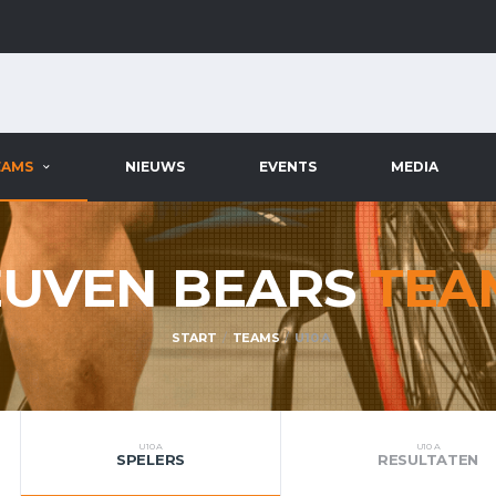
EAMS
NIEUWS
EVENTS
MEDIA
EUVEN BEARS
TEA
START
TEAMS
U10 A
U10 A
U10 A
SPELERS
RESULTATEN