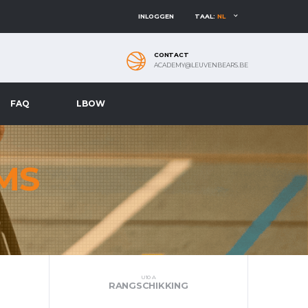
INLOGGEN
TAAL:
NL
CONTACT
ACADEMY@LEUVENBEARS.BE
FAQ
LBOW
MS
U10 A
RANGSCHIKKING