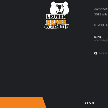
Aarschot
3012 Wils
BTW BE 4
EMAIL
ACADEMY@L
FACEBO
START