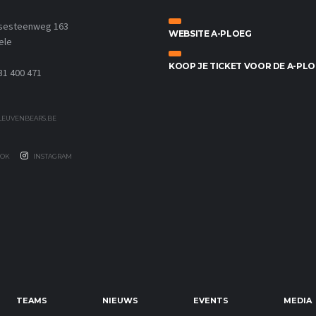
sesteenweg 163
WEBSITE A-PLOEG
ele
KOOP JE TICKET VOOR DE A-PL
31 400 471
EUVENBEARS.BE
OK
INSTAGRAM
TEAMS
NIEUWS
EVENTS
MEDIA