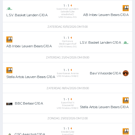
1
-
1
Sporthal Landen
(stedelijke
stadshal)
AB Inbev Leuven Bears G10 A
L.S.V. Basket Landen G10 A
U10 Niveau 3 G
ZATERDAG 10/10/2026 OM 11:00
1
-
1
Campus
L.S.V. Basket Landen G10 A
Redingenhof
AB Inbev Leuven Bears G10 A
U10 Niveau 3 G
ZATERDAG 25/04/2026 OM 09:00
1
-
1
Bavi Vilvoorde G10 A
Sportoase Arena
U10 Niveau 3 R2 C
Stella Artois Leuven Bears G10 A
ZATERDAG 18/04/2026 OM 09:00
1
-
1
Sporthal t
BBC Berlaar G10 A
Stapveld
Stella Artois Leuven Bears G10 A
U10 Niveau 3 R2 C
ZONDAG 29/03/2026 OM 12:00
1
-
1
Stedelijke
GSG Aarschot G10 A
Sporthal