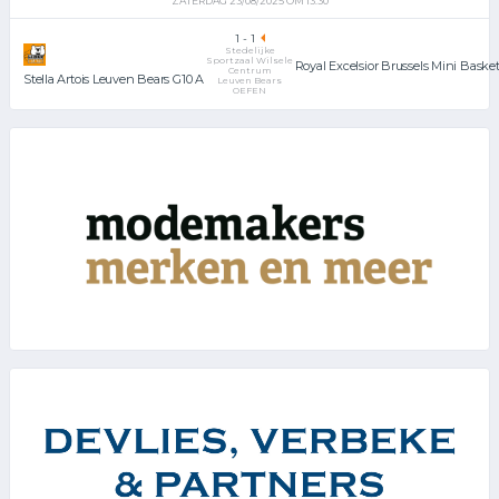
ZATERDAG 23/08/2025 OM 13:30
1
-
1
Stedelijke
Sportzaal Wilsele
Royal Excelsior Brussels Mini Baske
Centrum
Stella Artois Leuven Bears G10 A
Leuven Bears
OEFEN