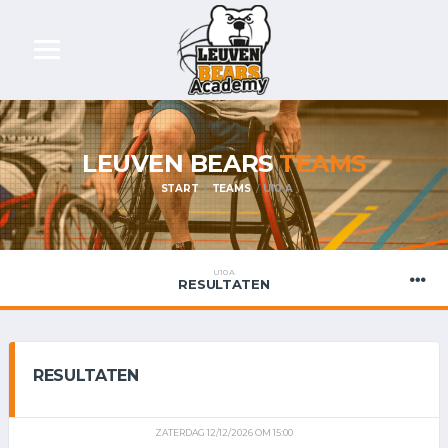
LEUVEN BEARS
TEAMS
START
TEAMS
U10 A
U10 A
RESULTATEN
RESULTATEN
ZATERDAG 12/12/2026 OM 15:00