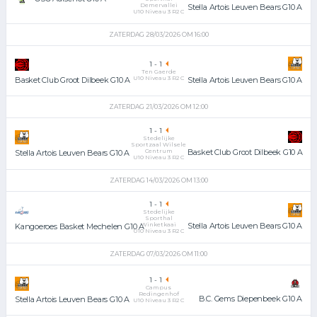
Demervallei
Stella Artois Leuven Bears G10 A
U10 Niveau 3 R2 C
ZATERDAG 28/03/2026 OM 16:00
1
-
1
Ten Gaerde
U10 Niveau 3 R2 C
Stella Artois Leuven Bears G10 A
Basket Club Groot Dilbeek G10 A
ZATERDAG 21/03/2026 OM 12:00
1
-
1
Stedelijke
Sportzaal Wilsele
Centrum
Basket Club Groot Dilbeek G10 A
Stella Artois Leuven Bears G10 A
U10 Niveau 3 R2 C
ZATERDAG 14/03/2026 OM 13:00
1
-
1
Stedelijke
Sporthal
Winketkaai
Stella Artois Leuven Bears G10 A
Kangoeroes Basket Mechelen G10 A
U10 Niveau 3 R2 C
ZATERDAG 07/03/2026 OM 11:00
1
-
1
Campus
Redingenhof
B.C. Gems Diepenbeek G10 A
Stella Artois Leuven Bears G10 A
U10 Niveau 3 R2 C