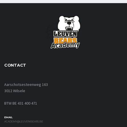
CONTACT
Aarschotsesteenweg 163
3012 Wilsele
BTW BE 431 400 471
EMAIL
ACADEMY@LEUVENBEARS.BE