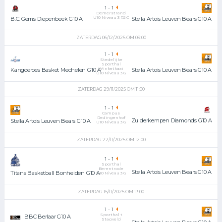
1
-
1
Demerstrand
U10 Niveau 3 R2 C
Stella Artois Leuven Bears G10 A
B.C. Gems Diepenbeek G10 A
ZATERDAG 06/12/2025 OM 09:00
1
-
1
Stedelijke
Sporthal
Winketkaai
Stella Artois Leuven Bears G10 A
Kangoeroes Basket Mechelen G10 A
U10 Niveau 3 G
ZATERDAG 29/11/2025 OM 11:00
1
-
1
Campus
Redingenhof
Zuiderkempen Diamonds G10 A
Stella Artois Leuven Bears G10 A
U10 Niveau 3 G
ZATERDAG 22/11/2025 OM 12:00
1
-
1
Sporthal
Berentrode
Stella Artois Leuven Bears G10 A
Titans Basketball Bonheiden G10 A
U10 Niveau 3 G
ZATERDAG 15/11/2025 OM 13:00
1
-
1
Sporthal t
BBC Berlaar G10 A
Stapveld