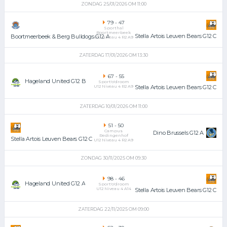
ZONDAG 25/01/2026 OM 11:00
79
-
47
Sporthal
Boortmeerbeek
Stella Artois Leuven Bears G12 C
Boortmeerbeek & Berg Bulldogs G12 A
U12 Niveau 4 R2 A9
ZATERDAG 17/01/2026 OM 13:30
67
-
55
Hageland United G12 B
Sport'o'droom
U12 Niveau 4 R2 A9
Stella Artois Leuven Bears G12 C
ZATERDAG 10/01/2026 OM 11:00
51
-
50
Campus
Dino Brussels G12 A
Redingenhof
Stella Artois Leuven Bears G12 C
U12 Niveau 4 R2 A9
ZONDAG 30/11/2025 OM 09:30
98
-
46
Hageland United G12 A
Sport'o'droom
U12 Niveau 4 A14
Stella Artois Leuven Bears G12 C
ZATERDAG 22/11/2025 OM 09:00