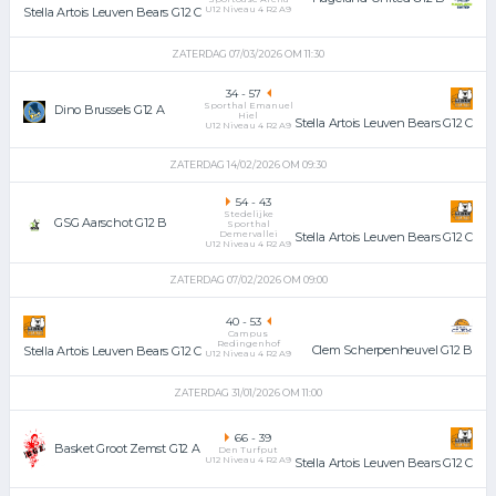
U12 Niveau 4 R2 A9
Stella Artois Leuven Bears G12 C
ZATERDAG 07/03/2026 OM 11:30
34
-
57
Sporthal Emanuel
Dino Brussels G12 A
Hiel
Stella Artois Leuven Bears G12 C
U12 Niveau 4 R2 A9
ZATERDAG 14/02/2026 OM 09:30
54
-
43
Stedelijke
GSG Aarschot G12 B
Sporthal
Demervallei
Stella Artois Leuven Bears G12 C
U12 Niveau 4 R2 A9
ZATERDAG 07/02/2026 OM 09:00
40
-
53
Campus
Redingenhof
Clem Scherpenheuvel G12 B
Stella Artois Leuven Bears G12 C
U12 Niveau 4 R2 A9
ZATERDAG 31/01/2026 OM 11:00
66
-
39
Basket Groot Zemst G12 A
Den Turfput
U12 Niveau 4 R2 A9
Stella Artois Leuven Bears G12 C