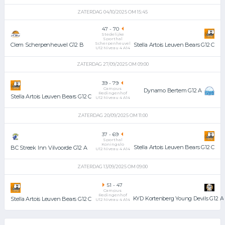
ZATERDAG 04/10/2025 OM 15:45
47
-
70
Stedelijke
Sporthal
Scherpenheuvel
Stella Artois Leuven Bears G12 C
Clem Scherpenheuvel G12 B
U12 Niveau 4 A14
ZATERDAG 27/09/2025 OM 09:00
39
-
79
Campus
Dynamo Bertem G12 A
Redingenhof
Stella Artois Leuven Bears G12 C
U12 Niveau 4 A14
ZATERDAG 20/09/2025 OM 11:00
37
-
69
Sporthal
Koningslo
Stella Artois Leuven Bears G12 C
BC Streek Inn Vilvoorde G12 A
U12 Niveau 4 A14
ZATERDAG 13/09/2025 OM 09:00
51
-
47
Campus
Redingenhof
KYD Kortenberg Young Devils G12 A
Stella Artois Leuven Bears G12 C
U12 Niveau 4 A14