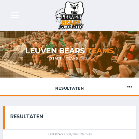
LEUVEN BEARS
TEAMS
START
TEAMS
U12 C
U12 C
RESULTATEN
RESULTATEN
ZATERDAG 25/04/2026 OM 15:45