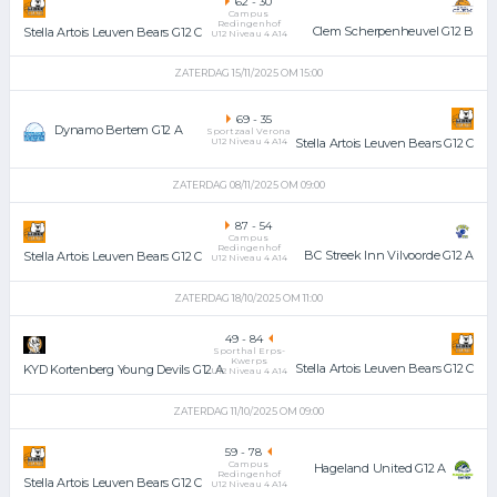
62
-
30
Campus
Redingenhof
Clem Scherpenheuvel G12 B
Stella Artois Leuven Bears G12 C
U12 Niveau 4 A14
ZATERDAG 15/11/2025 OM 15:00
69
-
35
Dynamo Bertem G12 A
Sportzaal Verona
U12 Niveau 4 A14
Stella Artois Leuven Bears G12 C
ZATERDAG 08/11/2025 OM 09:00
87
-
54
Campus
Redingenhof
BC Streek Inn Vilvoorde G12 A
Stella Artois Leuven Bears G12 C
U12 Niveau 4 A14
ZATERDAG 18/10/2025 OM 11:00
49
-
84
Sporthal Erps-
Kwerps
Stella Artois Leuven Bears G12 C
KYD Kortenberg Young Devils G12 A
U12 Niveau 4 A14
ZATERDAG 11/10/2025 OM 09:00
59
-
78
Campus
Hageland United G12 A
Redingenhof
Stella Artois Leuven Bears G12 C
U12 Niveau 4 A14