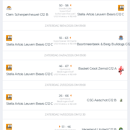
50
-
58
Stedelijke
Sporthal
Scherpenheuvel
Stella Artois Leuven Bears G12 C
Clem Scherpenheuvel G12 B
U12 Niveau 4 R2 A9
ZATERDAG 18/04/2026 OM 09:00
55
-
63
Sportoase Wilsele
U12 Niveau 4 R2 A9
Boortmeerbeek & Berg Bulldogs G1
Stella Artois Leuven Bears G12 C
ZATERDAG 04/04/2026 OM 09:00
46
-
67
Basket Groot Zemst G12 A
Campus
Redingenhof
Stella Artois Leuven Bears G12 C
U12 Niveau 4 R2 A9
ZATERDAG 21/03/2026 OM 09:00
26
-
66
Campus
GSG Aarschot G12 B
Redingenhof
Stella Artois Leuven Bears G12 C
U12 Niveau 4 R2 A9
ZATERDAG 14/03/2026 OM 12:30
51
-
46
Hageland United G12 B
Sportoase Arena