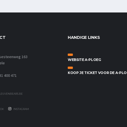
CT
HANDIGE LINKS
sesteenweg 163
WEBSITE A-PLOEG
ele
KOOP JE TICKET VOOR DE A-PL
31 400 471
EUVENBEARS.BE
OK
INSTAGRAM