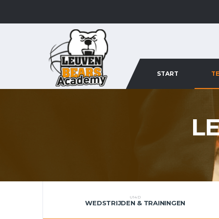
START
T
L
U14 D
WEDSTRIJDEN & TRAININGEN