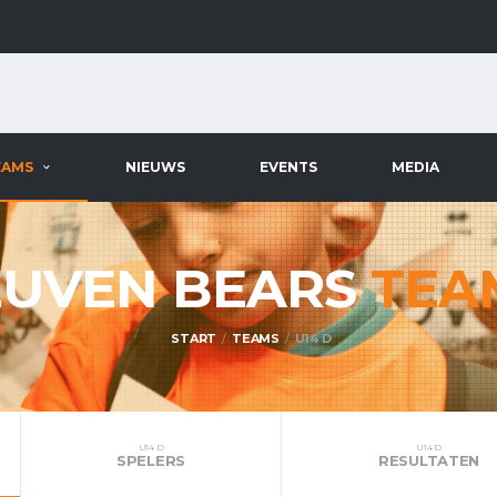
EAMS
NIEUWS
EVENTS
MEDIA
EUVEN BEARS
TEA
START
TEAMS
U14 D
U14 D
U14 D
SPELERS
RESULTATEN