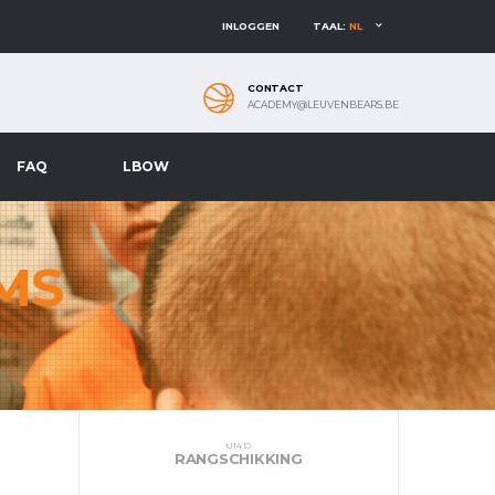
INLOGGEN
TAAL:
NL
CONTACT
ACADEMY@LEUVENBEARS.BE
FAQ
LBOW
MS
U14 D
RANGSCHIKKING