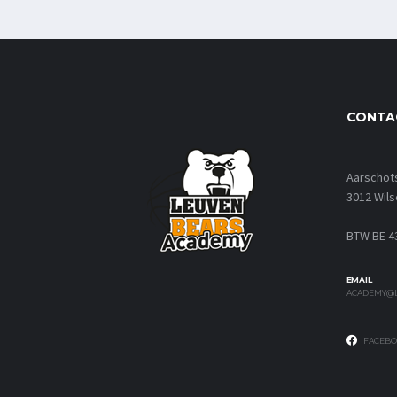
CONTA
Aarschot
3012 Wils
BTW BE 4
EMAIL
ACADEMY@L
FACEBO