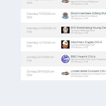
Sporthal Verma Malderen
10:00
U14 Niveau 4 C8
Boortmeerbeek & Berg Bull
Zaterdag 17/10/2026 om
Sporthal Boortmeerbeek
15:00
U14 Niveau 4 C8
KYD Kortenberg Young Devil
Zaterdag 24/10/2026 om
Campus Redingenhof
11:00
U14 Niveau 4 C8
Merchtem Eagles G14 A
Zaterdag 14/11/2026 om
Campus Redingenhof
11:00
U14 Niveau 4 C8
BBC Haacht G14 A
Zondag 22/11/2026 om
Sportcomplex Den Dijk Wespela
11:30
U14 Niveau 4 C8
Londerzeelse Dunkers G14
Zondag 29/11/2026 om
Stedelijke Sportzaal Wilsele Ce
15:00
U14 Niveau 4 C8