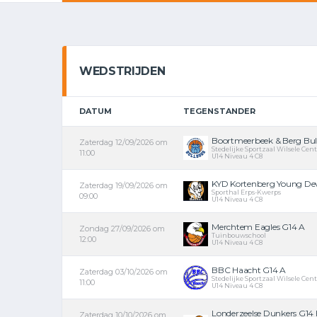
WEDSTRIJDEN
DATUM
TEGENSTANDER
Boortmeerbeek & Berg Bull
Zaterdag 12/09/2026 om
Stedelijke Sportzaal Wilsele Ce
11:00
U14 Niveau 4 C8
KYD Kortenberg Young Devil
Zaterdag 19/09/2026 om
Sporthal Erps-Kwerps
09:00
U14 Niveau 4 C8
Merchtem Eagles G14 A
Zondag 27/09/2026 om
Tuinbouwschool
12:00
U14 Niveau 4 C8
BBC Haacht G14 A
Zaterdag 03/10/2026 om
Stedelijke Sportzaal Wilsele Ce
11:00
U14 Niveau 4 C8
Londerzeelse Dunkers G14
Zaterdag 10/10/2026 om