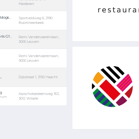
Malderen
dogs...
Sportveldweg 6, 3190
Boortmeerbeek
s G1...
Remi Vandervaerenlaan,
3000 Leuven
Remi Vandervaerenlaan,
3000 Leuven
Dijkstraat 1, 3150 Haacht
ar
 B
Aarschotsesteenweg 163,
ntrum
3012 Wilsele