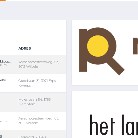
ADRES
dogs...
Aarschotsesteenweg 163,
ntrum
3012 Wilsele
s G1...
Oudebaan 31, 3071 Erps-
Kwerps
Molenbaan 54, 1785
Merchtem
Aarschotsesteenweg 163,
ntrum
3012 Wilsele
 B
Karreveld 3, 1840