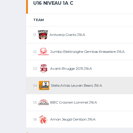
U16 NIVEAU 1A C
TEAM
Antwerp Giants J16 A
Jumbo Elektrooghe Gembas Knesselare J16 A
Avanti Brugge 2015 J16 A
Stella Artois Leuven Bears J16 A
BBC Croonen Lommel J16 A
Amon Jeugd Gentson J16 A