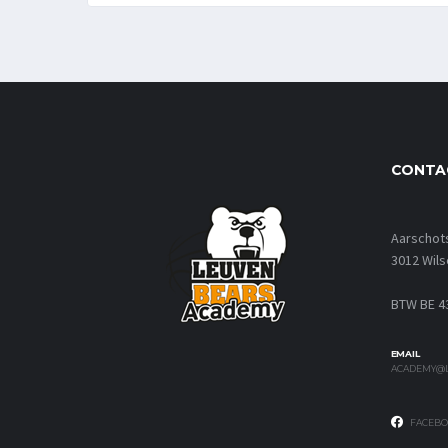
CONTA
Aarschot
3012 Wils
BTW BE 4
EMAIL
ACADEMY@L
FACEBO