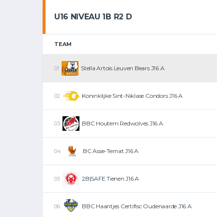
U16 NIVEAU 1B R2 D
TEAM
Stella Artois Leuven Bears J16 A
Koninklijke Sint-Niklase Condors J16 A
BBC Houtem Redwolves J16 A
BC Asse-Ternat J16 A
2B|SAFE Tienen J16 A
BBC Haantjes Certifisc Oudenaarde J16 A