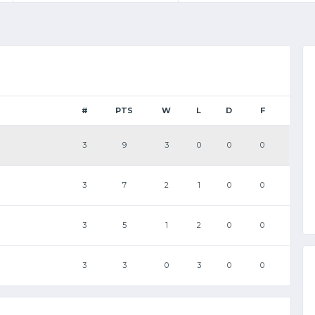
#
PTS
W
L
D
F
3
9
3
0
0
0
3
7
2
1
0
0
3
5
1
2
0
0
3
3
0
3
0
0