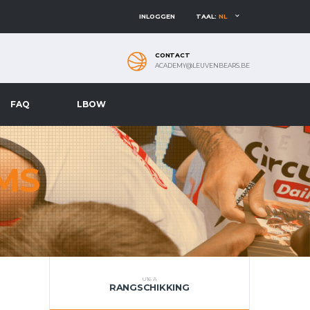
INLOGGEN
TAAL:
NL
CONTACT
ACADEMY@LEUVENBEARS.BE
FAQ
LBOW
MS
U16 A
RANGSCHIKKING