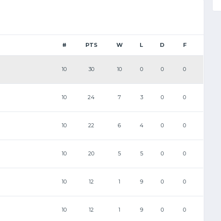
#
PTS
W
L
D
F
10
30
10
0
0
0
10
24
7
3
0
0
10
22
6
4
0
0
10
20
5
5
0
0
10
12
1
9
0
0
10
12
1
9
0
0