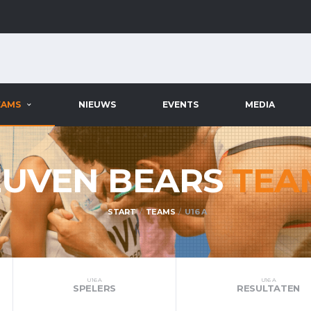
EAMS
NIEUWS
EVENTS
MEDIA
EUVEN BEARS
TEA
START
TEAMS
U16 A
U16 A
U16 A
SPELERS
RESULTATEN