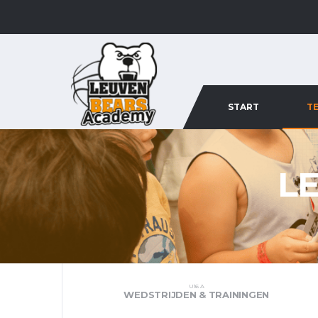
START
T
L
U16 A
WEDSTRIJDEN & TRAININGEN