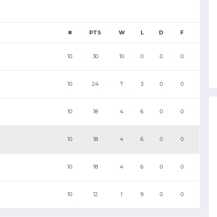
#
PTS
W
L
D
F
10
30
10
0
0
0
10
24
7
3
0
0
10
18
4
6
0
0
10
18
4
6
0
0
10
18
4
6
0
0
10
12
1
9
0
0