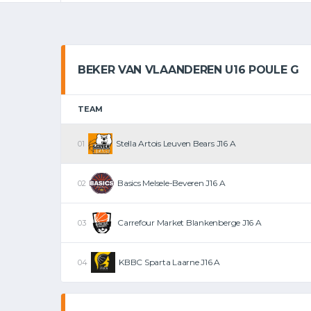
BEKER VAN VLAANDEREN U16 POULE G
TEAM
Stella Artois Leuven Bears J16 A
Basics Melsele-Beveren J16 A
Carrefour Market Blankenberge J16 A
KBBC Sparta Laarne J16 A