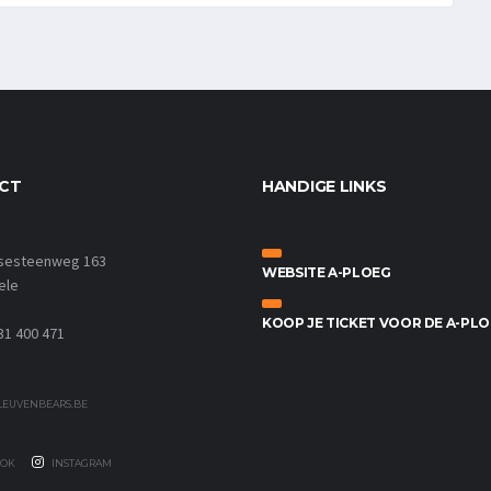
CT
HANDIGE LINKS
sesteenweg 163
WEBSITE A-PLOEG
ele
KOOP JE TICKET VOOR DE A-PL
31 400 471
EUVENBEARS.BE
OK
INSTAGRAM