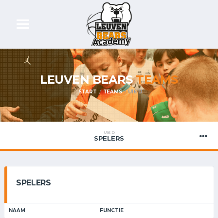
LEUVEN BEARS
TEAMS
START
TEAMS
U16 D
U16 D
SPELERS
SPELERS
NAAM
FUNCTIE