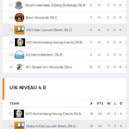
Boortmeerbeek & Berg Bulldogs J16 B
2
6
2
0
0
0
Bavi Vilvoorde J16 C
2
6
2
0
0
0
AB Inbev Leuven Bears J16 D
2
6
2
0
0
0
KYD Kortenberg Young Devils J16 B
2
6
2
0
0
0
Dynamo Bertem J16 B
2
6
2
0
0
0
BC Streek Inn Vilvoorde J16 A
10
0
0
0
0
10
U16 NIVEAU 4 R
TEAM
#
PTS
W
L
D
F
KYD Kortenberg Young Devils J16 A
10
26
8
2
0
0
Stella Artois Leuven Bears J16 D
10
24
7
3
0
0