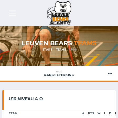
LEUVEN BEARS
TEAMS
START
TEAMS
U16 D
U16 D
RANGSCHIKKING
U16 NIVEAU 4 O
TEAM
#
PTS
W
L
D
F