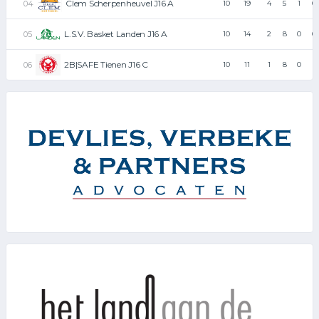
Clem Scherpenheuvel J16 A
10
19
4
5
1
0
L.S.V. Basket Landen J16 A
10
14
2
8
0
0
2B|SAFE Tienen J16 C
10
11
1
8
0
1