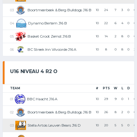
Boortmeerbeek & Berg Bulldogs J16 B
10
24
7
3
0
0
Dynamo Bertem J16 B
10
22
6
4
0
0
Basket Groot Zemst J16 B
10
14
2
8
0
0
BC Streek Inn Vilvoorde J16 A
10
8
0
8
0
2
U16 NIVEAU 4 R2 O
TEAM
#
PTS
W
L
D
F
BBC Haacht J16 A
10
29
9
0
1
0
Boortmeerbeek & Berg Bulldogs J16 B
10
26
8
2
0
0
Stella Artois Leuven Bears J16 D
10
20
5
5
0
0