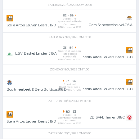
ZATERDAG 07/02/2026 OM 09:00
62
-
68
Stedelijke
Sportzaal Wilsele
Centrum
Clem Scherpenheuvel J16 A
Stella Artois Leuven Bears J16 D
U16 Niveau 4 R2 O
ZATERDAG 31/01/2026 OM 12:00
33
-
84
Sporthal Landen
L.S.V. Basket Landen J16 A
(stedelijke
stadshal)
Stella Artois Leuven Bears J16 D
U16 Niveau 4 R2 O
ZONDAG 18/01/2026 OM 11:00
57
-
40
Sporthal
Boortmeerbeek
Stella Artois Leuven Bears J16 D
Boortmeerbeek & Berg Bulldogs J16 B
U16 Niveau 4 R2 O
ZATERDAG 10/01/2026 OM 09:00
80
-
33
Stedelijke
2B|SAFE Tienen J16 C
Sportzaal Wilsele
Centrum
Stella Artois Leuven Bears J16 D
U16 Niveau 4 R2 O
ZATERDAG 29/11/2025 OM 09:00