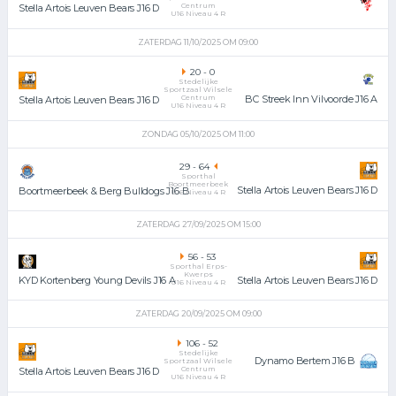
Centrum
Stella Artois Leuven Bears J16 D
U16 Niveau 4 R
ZATERDAG 11/10/2025 OM 09:00
20
-
0
Stedelijke
Sportzaal Wilsele
Centrum
BC Streek Inn Vilvoorde J16 A
Stella Artois Leuven Bears J16 D
U16 Niveau 4 R
ZONDAG 05/10/2025 OM 11:00
29
-
64
Sporthal
Boortmeerbeek
Stella Artois Leuven Bears J16 D
Boortmeerbeek & Berg Bulldogs J16 B
U16 Niveau 4 R
ZATERDAG 27/09/2025 OM 15:00
56
-
53
Sporthal Erps-
Kwerps
Stella Artois Leuven Bears J16 D
KYD Kortenberg Young Devils J16 A
U16 Niveau 4 R
ZATERDAG 20/09/2025 OM 09:00
106
-
52
Stedelijke
Dynamo Bertem J16 B
Sportzaal Wilsele
Centrum
Stella Artois Leuven Bears J16 D
U16 Niveau 4 R