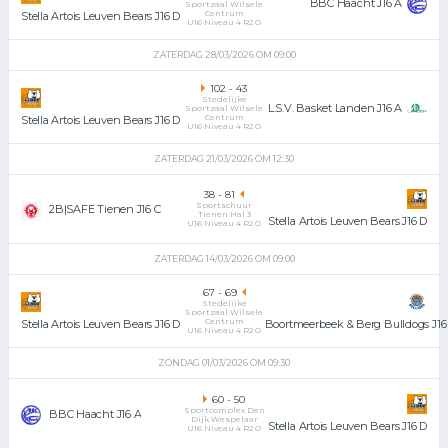
BBC Haacht J16 A
Sportzaal Wilsele
Centrum
Stella Artois Leuven Bears J16 D
U16 Niveau 4 R2 O
ZATERDAG 28/03/2026 OM 09:00
102
-
43
Stedelijke
L.S.V. Basket Landen J16 A
Sportzaal Wilsele
Centrum
Stella Artois Leuven Bears J16 D
U16 Niveau 4 R2 O
ZATERDAG 21/03/2026 OM 12:30
38
-
81
Sportschuur
2B|SAFE Tienen J16 C
Tienen Hal 3
Stella Artois Leuven Bears J16 D
U16 Niveau 4 R2 O
ZATERDAG 14/03/2026 OM 09:00
67
-
69
Stedelijke
Sportzaal Wilsele
Centrum
Boortmeerbeek & Berg Bulldogs J16
Stella Artois Leuven Bears J16 D
U16 Niveau 4 R2 O
ZONDAG 01/03/2026 OM 09:30
60
-
50
Sportcomplex Den
BBC Haacht J16 A
Dijk Wespelaar
Stella Artois Leuven Bears J16 D
U16 Niveau 4 R2 O