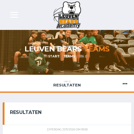
LEUVEN BEARS
TEAMS
START
TEAMS
U16 D
U16 D
RESULTATEN
RESULTATEN
ZATERDAG 21/11/2026 OM 09:00