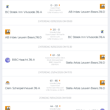
0
-
20
Sporthal
Koningslo
AB Inbev Leuven Bears J16 D
BC Streek Inn Vilvoorde J16 A
U16 Niveau 4 O
ZATERDAG 03/10/2026 OM 09:00
20
-
0
Stedelijke
Sportzaal Wilsele
Centrum
BC Streek Inn Vilvoorde J16 A
AB Inbev Leuven Bears J16 D
U16 Niveau 4 O
ZATERDAG 16/05/2026 OM 15:30
61
-
53
Sportcomplex Den
BBC Haacht J16 A
Dijk Wespelaar
BBC Haacht
Stella Artois Leuven Bears J16 D
OEFEN
ZATERDAG 25/04/2026 OM 11:15
61
-
85
Stedelijke
Sporthal
Scherpenheuvel
Stella Artois Leuven Bears J16 D
Clem Scherpenheuvel J16 A
U16 Niveau 4 R2 O
ZONDAG 19/04/2026 OM 10:00
44
-
53
Stedelijke