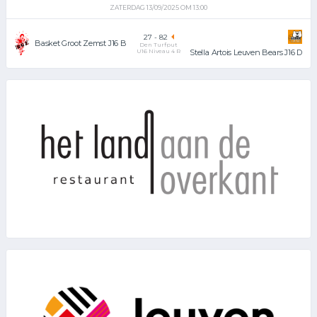
ZATERDAG 13/09/2025 OM 13:00
27
-
82
Basket Groot Zemst J16 B
Den Turfput
U16 Niveau 4 R
Stella Artois Leuven Bears J16 D