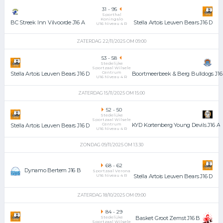
31
-
95
Sporthal
Koningslo
Stella Artois Leuven Bears J16 D
BC Streek Inn Vilvoorde J16 A
U16 Niveau 4 R
ZATERDAG 22/11/2025 OM 09:00
53
-
58
Stedelijke
Sportzaal Wilsele
Centrum
Boortmeerbeek & Berg Bulldogs J16
Stella Artois Leuven Bears J16 D
U16 Niveau 4 R
ZATERDAG 15/11/2025 OM 15:00
52
-
50
Stedelijke
Sportzaal Wilsele
Centrum
KYD Kortenberg Young Devils J16 A
Stella Artois Leuven Bears J16 D
U16 Niveau 4 R
ZONDAG 09/11/2025 OM 13:30
68
-
62
Dynamo Bertem J16 B
Sportzaal Verona
U16 Niveau 4 R
Stella Artois Leuven Bears J16 D
ZATERDAG 18/10/2025 OM 09:00
84
-
29
Basket Groot Zemst J16 B
Stedelijke
Sportzaal Wilsele