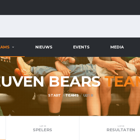
EAMS
NIEUWS
EVENTS
MEDIA
EUVEN BEARS
TEA
START
TEAMS
U21 B
U21 B
U21 B
SPELERS
RESULTATEN