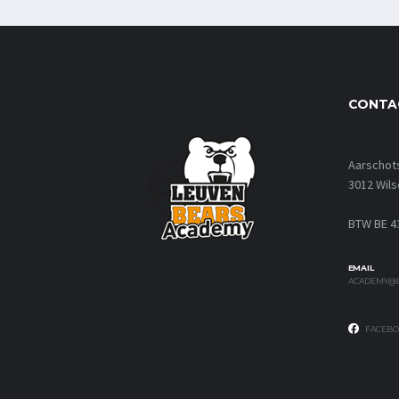
CONTA
Aarschot
3012 Wils
BTW BE 4
EMAIL
ACADEMY@L
FACEBO