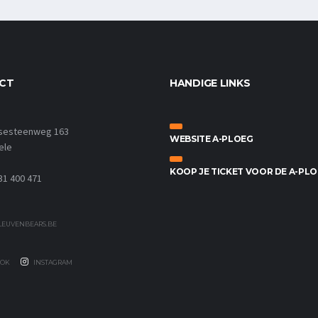
CT
HANDIGE LINKS
sesteenweg 163
WEBSITE A-PLOEG
ele
KOOP JE TICKET VOOR DE A-PL
31 400 471
EUVENBEARS.BE
OK
INSTAGRAM