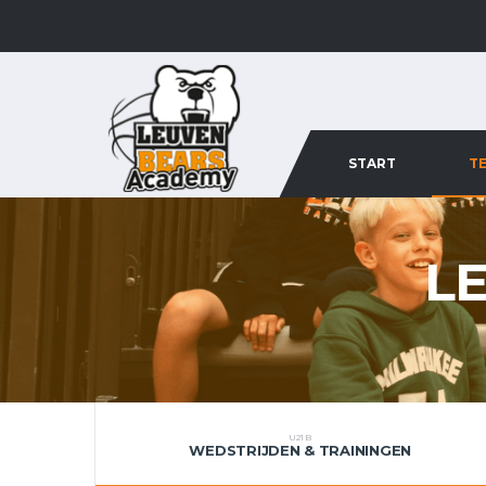
START
T
L
U21 B
WEDSTRIJDEN & TRAININGEN