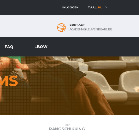
INLOGGEN
TAAL:
NL
CONTACT
ACADEMY@LEUVENBEARS.BE
FAQ
LBOW
MS
U21 B
RANGSCHIKKING