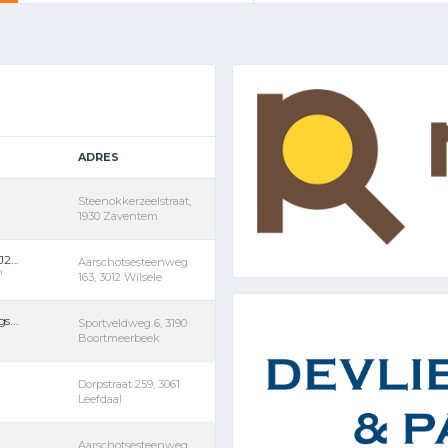
ADRES
Steenokkerzeelstraat,
1930 Zaventem
2...
Aarschotsesteenweg
m
163, 3012 Wilsele
s...
Sportveldweg 6, 3190
Boortmeerbeek
Dorpstraat 259, 3061
Leefdaal
Aarschotsesteenweg