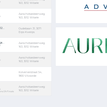
m
163, 3012 Wilsele
Aarschotsesteenweg
m
163, 3012 Wilsele
2...
Oudebaan 31, 3071
Erps-Kwerps
s...
Aarschotsesteenweg
m
163, 3012 Wilsele
Aarschotsesteenweg
m
163, 3012 Wilsele
Kolvenierstraat 54,
1800 Vilvoorde
Aarschotsesteenweg
m
163, 3012 Wilsele
ns 1/4 Finale