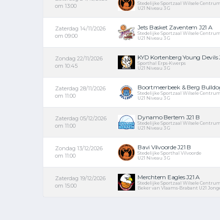
Stedelijke Sportzaal Wilsele Centru
om 13:00
U21 Niveau 3 G
Jets Basket Zaventem J21 A
Zaterdag 14/11/2026
Stedelijke Sportzaal Wilsele Centru
om 09:00
U21 Niveau 3 G
KYD Kortenberg Young Devils J
Zondag 22/11/2026
Sporthal Erps-Kwerps
om 10:45
U21 Niveau 3 G
Boortmeerbeek & Berg Bulldog
Zaterdag 28/11/2026
Stedelijke Sportzaal Wilsele Centru
om 11:00
U21 Niveau 3 G
Dynamo Bertem J21 B
Zaterdag 05/12/2026
Stedelijke Sportzaal Wilsele Centru
om 11:00
U21 Niveau 3 G
Bavi Vilvoorde J21 B
Zondag 13/12/2026
Stedelijke Sporthal Vilvoorde
om 11:00
U21 Niveau 3 G
Merchtem Eagles J21 A
Zaterdag 19/12/2026
Stedelijke Sportzaal Wilsele Centru
om 15:00
Beker van Vlaams-Brabant U21 Jonge