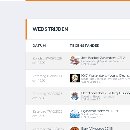
WEDSTRIJDEN
DATUM
TEGENSTANDER
Jets Basket Zaventem J21 A
Zondag 27/09/2026
Gemeentelijk Sporthal Zaventem
om 12:00
U21 Niveau 3 G
KYD Kortenberg Young Devils J
Zaterdag 03/10/2026
Stedelijke Sportzaal Wilsele Centru
om 13:00
U21 Niveau 3 G
Boortmeerbeek & Berg Bulldog
Zaterdag 10/10/2026
Sporthal Boortmeerbeek
om 17:00
U21 Niveau 3 G
Dynamo Bertem J21 B
Zaterdag 17/10/2026
Sportzaal Verona
om 15:00
U21 Niveau 3 G
Bavi Vilvoorde J21 B
Zaterdag 24/10/2026