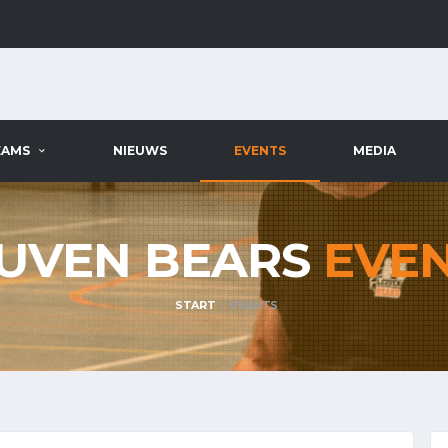
EAMS
NIEUWS
EVENTS
MEDIA
UVEN BEARS
EVE
START
EVENTS