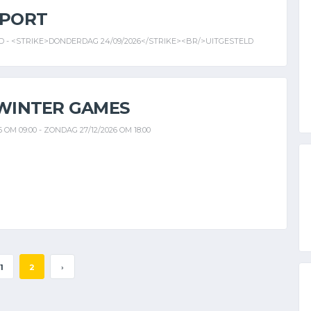
SPORT
D - <STRIKE>DONDERDAG 24/09/2026</STRIKE><BR/>UITGESTELD
WINTER GAMES
 OM 09:00 - ZONDAG 27/12/2026 OM 18:00
1
2
›