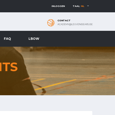
INLOGGEN
TAAL:
NL
CONTACT
ACADEMY@LEUVENBEARS.BE
FAQ
LBOW
NTS