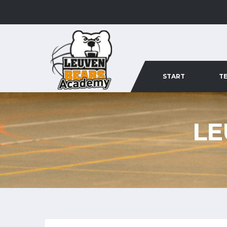
START
T
LE