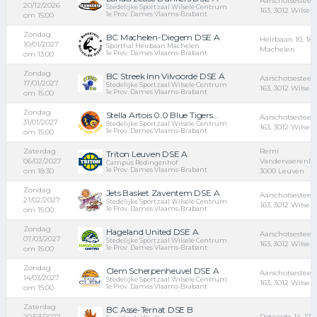
Aarschotsestee
20/12/2026
Stedelijke Sportzaal Wilsele Centrum
163, 3012 Wilsele
1e Prov. Dames Vlaams-Brabant
om 15:00
Zondag
BC Machelen-Diegem DSE A
Heirbaan 10, 183
10/01/2027
Sporthal Heirbaan Machelen
Machelen
1e Prov. Dames Vlaams-Brabant
om 13:00
Zondag
BC Streek Inn Vilvoorde DSE A
Aarschotsestee
17/01/2027
Stedelijke Sportzaal Wilsele Centrum
163, 3012 Wilsele
1e Prov. Dames Vlaams-Brabant
om 15:00
Zondag
Stella Artois 0.0 Blue Tigers...
Aarschotsestee
31/01/2027
Stedelijke Sportzaal Wilsele Centrum
163, 3012 Wilsele
1e Prov. Dames Vlaams-Brabant
om 15:00
Zaterdag
Remi
Triton Leuven DSE A
06/02/2027
Vandervaerenla
Campus Redingenhof
1e Prov. Dames Vlaams-Brabant
om 18:30
3000 Leuven
Zondag
Jets Basket Zaventem DSE A
Aarschotsestee
21/02/2027
Stedelijke Sportzaal Wilsele Centrum
163, 3012 Wilsele
1e Prov. Dames Vlaams-Brabant
om 15:00
Zondag
Hageland United DSE A
Aarschotsestee
07/03/2027
Stedelijke Sportzaal Wilsele Centrum
163, 3012 Wilsele
1e Prov. Dames Vlaams-Brabant
om 15:00
Zondag
Clem Scherpenheuvel DSE A
Aarschotsestee
14/03/2027
Stedelijke Sportzaal Wilsele Centrum
163, 3012 Wilsele
1e Prov. Dames Vlaams-Brabant
om 15:00
Zaterdag
BC Asse-Ternat DSE B
20/03/2027
Potaarde 14, 173