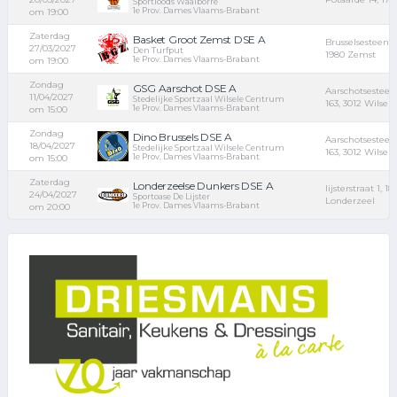
Sportloods Waalborre
1e Prov. Dames Vlaams-Brabant
om 19:00
Zaterdag
Basket Groot Zemst DSE A
Brusselsesteenw
27/03/2027
Den Turfput
1980 Zemst
1e Prov. Dames Vlaams-Brabant
om 19:00
Zondag
GSG Aarschot DSE A
Aarschotsestee
11/04/2027
Stedelijke Sportzaal Wilsele Centrum
163, 3012 Wilsele
1e Prov. Dames Vlaams-Brabant
om 15:00
Zondag
Dino Brussels DSE A
Aarschotsestee
18/04/2027
Stedelijke Sportzaal Wilsele Centrum
163, 3012 Wilsele
1e Prov. Dames Vlaams-Brabant
om 15:00
Zaterdag
Londerzeelse Dunkers DSE A
lijsterstraat 1, 18
24/04/2027
Sportoase De Lijster
Londerzeel
1e Prov. Dames Vlaams-Brabant
om 20:00