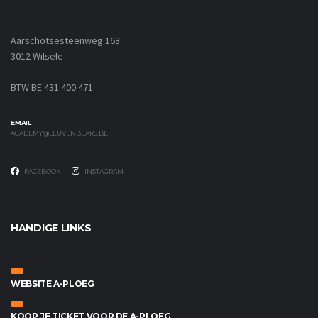
Aarschotsesteenweg 163
3012 Wilsele
BTW BE 431 400 471
EMAIL
ACADEMY@LEUVENBEARS.BE
FACEBOOK
INSTAGRAM
HANDIGE LINKS
WEBSITE A-PLOEG
KOOP JE TICKET VOOR DE A-PLOEG