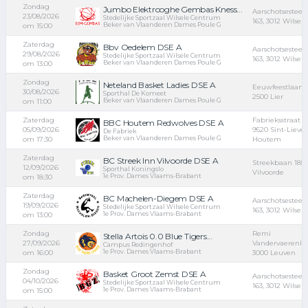
Zondag
Jumbo Elektrooghe Gembas Kness...
Aarschotsestee
23/08/2026
Stedelijke Sportzaal Wilsele Centrum
163, 3012 Wilsele
Beker van Vlaanderen Dames Poule G
om 15:00
Zaterdag
Bbv Oedelem DSE A
Aarschotsestee
29/08/2026
Stedelijke Sportzaal Wilsele Centrum
163, 3012 Wilsele
Beker van Vlaanderen Dames Poule G
om 13:00
Zondag
Neteland Basket Ladies DSE A
Eeuwfeestlaan 1
30/08/2026
Sporthal De Komeet
2500 Lier
Beker van Vlaanderen Dames Poule G
om 11:00
Zaterdag
Fabrieksstraat 19
BBC Houtem Redwolves DSE A
05/09/2026
9520 Sint-Lieven
De Fabriek
Beker van Vlaanderen Dames Poule G
om 17:30
Houtem
Zaterdag
BC Streek Inn Vilvoorde DSE A
Streekbaan 185,
12/09/2026
Sporthal Koningslo
Vilvoorde
1e Prov. Dames Vlaams-Brabant
om 18:30
Zaterdag
BC Machelen-Diegem DSE A
Aarschotsestee
19/09/2026
Stedelijke Sportzaal Wilsele Centrum
163, 3012 Wilsele
1e Prov. Dames Vlaams-Brabant
om 13:00
Zondag
Remi
Stella Artois 0.0 Blue Tigers...
27/09/2026
Vandervaerenla
Campus Redingenhof
1e Prov. Dames Vlaams-Brabant
om 16:00
3000 Leuven
Zondag
Basket Groot Zemst DSE A
Aarschotsestee
04/10/2026
Stedelijke Sportzaal Wilsele Centrum
163, 3012 Wilsele
1e Prov. Dames Vlaams-Brabant
om 15:00