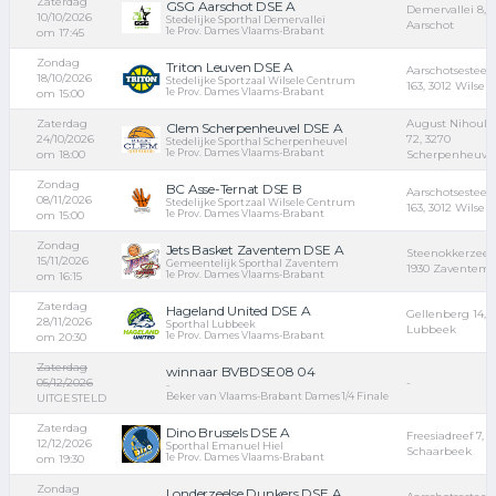
Zaterdag
GSG Aarschot DSE A
Demervallei 8, 
10/10/2026
Stedelijke Sporthal Demervallei
Aarschot
1e Prov. Dames Vlaams-Brabant
om 17:45
Zondag
Triton Leuven DSE A
Aarschotsestee
18/10/2026
Stedelijke Sportzaal Wilsele Centrum
163, 3012 Wilsele
1e Prov. Dames Vlaams-Brabant
om 15:00
Zaterdag
August Nihoulst
Clem Scherpenheuvel DSE A
24/10/2026
72, 3270
Stedelijke Sporthal Scherpenheuvel
1e Prov. Dames Vlaams-Brabant
om 18:00
Scherpenheuve
Zondag
BC Asse-Ternat DSE B
Aarschotsestee
08/11/2026
Stedelijke Sportzaal Wilsele Centrum
163, 3012 Wilsele
1e Prov. Dames Vlaams-Brabant
om 15:00
Zondag
Jets Basket Zaventem DSE A
Steenokkerzeels
15/11/2026
Gemeentelijk Sporthal Zaventem
1930 Zaventem
1e Prov. Dames Vlaams-Brabant
om 16:15
Zaterdag
Hageland United DSE A
Gellenberg 14, 3
28/11/2026
Sporthal Lubbeek
Lubbeek
1e Prov. Dames Vlaams-Brabant
om 20:30
Zaterdag
winnaar BVBDSE08 04
05/12/2026
-
-
Beker van Vlaams-Brabant Dames 1/4 Finale
UITGESTELD
Zaterdag
Dino Brussels DSE A
Freesiadreef 7, 1
12/12/2026
Sporthal Emanuel Hiel
Schaarbeek
1e Prov. Dames Vlaams-Brabant
om 19:30
Zondag
Londerzeelse Dunkers DSE A