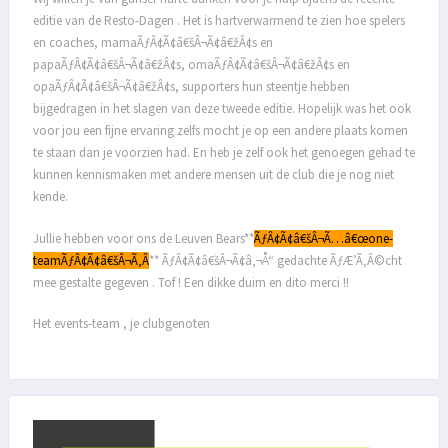
editie van de Resto-Dagen . Het is hartverwarmend te zien hoe spelers
en coaches, mamaÃƒÂ¢Ã¢â€šÂ¬Ã¢â€žÂ¢s en
papaÃƒÂ¢Ã¢â€šÂ¬Ã¢â€žÂ¢s, omaÃƒÂ¢Ã¢â€šÂ¬Ã¢â€žÂ¢s en
opaÃƒÂ¢Ã¢â€šÂ¬Ã¢â€žÂ¢s, supporters hun steentje hebben
bijgedragen in het slagen van deze tweede editie. Hopelijk was het ook
voor jou een fijne ervaring zelfs mocht je op een andere plaats komen
te staan dan je voorzien had. En heb je zelf ook het genoegen gehad te
kunnen kennismaken met andere mensen uit de club die je nog niet
kende.
Jullie hebben voor ons de Leuven Bears**
ÃƒÂ¢Ã¢â€šÂ¬Ã…â€œone-
teamÃƒÂ¢Ã¢â€šÂ¬Ã‚Â
** ÃƒÂ¢Ã¢â€šÂ¬Ã¢â‚¬Å“ gedachte ÃƒÆ’Ã‚Â©cht
mee gestalte gegeven . Tof ! Een dikke duim en dito merci !!
Het events-team , je clubgenoten