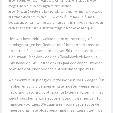
in een sportieve sfeer, in een geest van fair-play en inclusie je eigen
mogelijkheden en beperkingen te leren kennen.
In een 5 tegen 5 opstelling kampt iedereen vanuit en met een rolstoel,
bijgestaan door een ervaren JBOW-er die ÃƒÂ¢Ã¢â€šÂ¬Ã‚Â¦ mag
begeleiden, echter niet mag scoren, enigzins in lijn met de initiaties en
kennismakingsessies die JBOW verzorgt in scholen en bedrijven.
Het was best indrukwekkend om op zaterdag- of
zondagmorgen het Redingenhof binnen te komen en
op terrein 3 een ware armada van 50 rolstoelen klaar te
zien staan . Met dank ook aan Revalidatieziekenhuis
Inkendaal en BBC Putte om elk jaar een aantal stoelen
te willen ontlenen voor de enthousiaste sporters!
We mochten 20 ploegjes verwelkomen over 2 dagen (en
hebben er spijtig genoeg enkele moeten weigeren om
het organisatorisch optimaal te laten verlopen). In het
wedstrijdschema waren voor elk team 5 games van 15
minuten voorzien. We gaan geen score geven voor de
meeste originele ploegbenaming maar zeg nu zelf : De