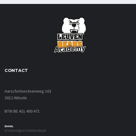
CONTACT
Aarschotsesteenweg 163
3012 Wilsele
BTW BE 431 400 471
EMAIL
ACADEMY@LEUVENBEARS.BE