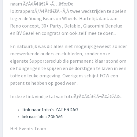
naam ÃƒÂ¢Ã¢â€šÂ¬Ã…â€œDe
loltrappersÃƒÂ¢Ã¢â€šÂ¬Ã‚Â twee wedstrijden te spelen
tegen de Young Bears on Wheels. Hartelijk dank aan
Reno concept, 30+ Party , Delabie , Giacomini Benelux
en BV Gezel en congrats om ook zelf mee te doen...
En natuurlijk was dit alles niet mogelijk geweest zonder
meewerkende ouders en clubleden, zonder onze
eigenste Supportersclub die permanent klaar stond om
de hongerigen te spijzen en de dorstigen te laven in een
toffe en leuke omgeving. Overigens schijnt FOW een
patent te hebben op goed weer .
In deze link vind je tal van fotoÃƒÂ¢Ã¢â€šÂ¬Ã¢â€žÂ¢s:
link naar foto's ZATERDAG
link naar foto's ZONDAG
Het Events Team