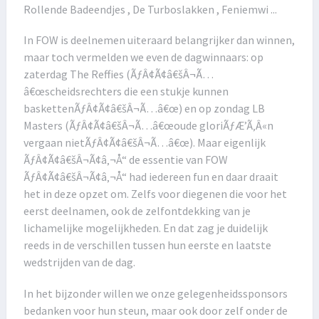
Rollende Badeendjes , De Turboslakken , Feniemwi ...
In FOW is deelnemen uiteraard belangrijker dan winnen,
maar toch vermelden we even de dagwinnaars: op
zaterdag The Reffies (ÃƒÂ¢Ã¢â€šÂ¬Ã…
â€œscheidsrechters die een stukje kunnen
baskettenÃƒÂ¢Ã¢â€šÂ¬Ã…â€œ) en op zondag LB
Masters (ÃƒÂ¢Ã¢â€šÂ¬Ã…â€œoude gloriÃƒÆ’Ã‚Â«n
vergaan nietÃƒÂ¢Ã¢â€šÂ¬Ã…â€œ). Maar eigenlijk
ÃƒÂ¢Ã¢â€šÂ¬Ã¢â‚¬Å“ de essentie van FOW
ÃƒÂ¢Ã¢â€šÂ¬Ã¢â‚¬Å“ had iedereen fun en daar draait
het in deze opzet om. Zelfs voor diegenen die voor het
eerst deelnamen, ook de zelfontdekking van je
lichamelijke mogelijkheden. En dat zag je duidelijk
reeds in de verschillen tussen hun eerste en laatste
wedstrijden van de dag.
In het bijzonder willen we onze gelegenheidssponsors
bedanken voor hun steun, maar ook door zelf onder de