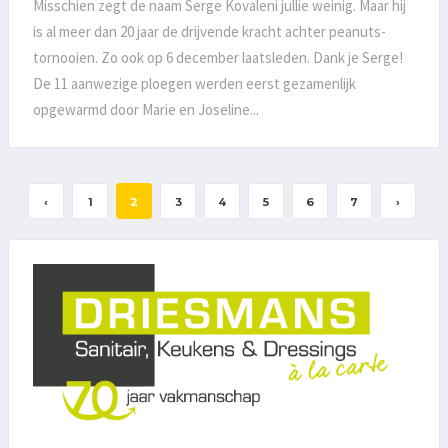
Misschien zegt de naam Serge Kovaleni jullie weinig. Maar hij
is al meer dan 20 jaar de drijvende kracht achter peanuts-
tornooien. Zo ook op 6 december laatsleden. Dank je Serge!
De 11 aanwezige ploegen werden eerst gezamenlijk
opgewarmd door Marie en Joseline...
‹
1
2
3
4
5
6
7
›